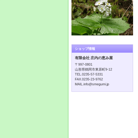
ショップ情報
有限会社 庄内の恵み屋
〒997-0801
山形県鶴岡市東原町9-12
TEL.0235-57-5331
FAX.0235-23-9762
MAIL.info@smegumi.jp