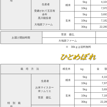
培
5kg
4,1
生産者
精米
10kg
7,9
受継がれて五百有
余年
5kg
3,6
黒川能役者
玄米
10kg
7,1
大地踏ファーム
30kg
22,2
菅原 義弘
お届け開始時期
大地踏ファーム
※ 30kｇは送料無料
栽 培 方 法
精玄米
金 
kg
5kg
4,1
精米
生産者
10kg
7,9
お米マイスター
5kg
3,6
米ソムリエ
玄米
10kg
7,1
菅原 義弘
30kg
22,2
特 別 栽
培