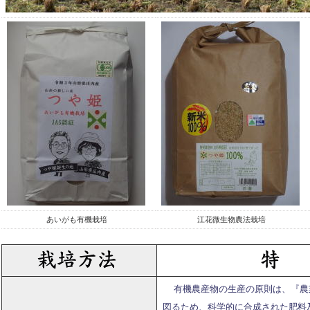
あいがも有機栽培
江花微生物農法栽培
有機農産物の生産の原則は、『農
図るため、科学的に合成された肥料