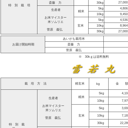
27,00
斎藤 力
30kg
特 別 栽 培
5kg
4,80
生産者
精米
10kg
9,45
お米マイスター
5kg
4,53
米ソムリエ
玄米
10kg
8,96
菅原 義弘
30kg
27,00
あいがも栽培米
お届け開始時期
斎藤 力
菅原 義弘
※ 30kｇは送料無料
栽 培 方 法
精玄米
金 
kg
5kg
4,1
精米
生産者
10kg
7,9
お米マイスター
5kg
3,6
米ソムリエ
玄米
10kg
7,1
菅原 義弘
30kg
22,2
特 別 栽