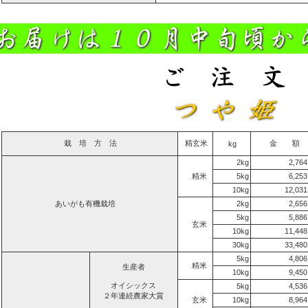
栽 培 方 法
精玄米
金 額
kg
2kg
2,76
精米
5kg
6,25
10kg
12,03
あいがも有機栽培
2kg
2,65
5kg
5,88
玄米
10kg
11,44
30kg
33,48
5kg
4,80
精米
生産者
10kg
9,45
オイシックス
5kg
4,53
２年連続農家大賞
玄米
10kg
8,96