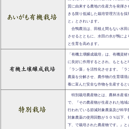
質に由来する農地の生産力を発揮さ
きる限り低減した栽培管理方法を採
と』とされいます。
合鴨農法は、田植え間もない水田
させるとともに、水田の水が鴨によ
と生育を高めます。
「有機土壌醸成栽培」は、有機資材
に良好に作用するとされ、もともと
「ラン藻」を活性化させます。「ラ
農薬を分解させ、農作物の生育環境
養に富んだ安全な作物を生産すると
特別栽培農産物とは、農林水産省
で、『その農産物が生産された地域
行われている節減対象農薬及び科学
対象農薬の使用回数が５０％以下、
下、で栽培された農産物です。』と