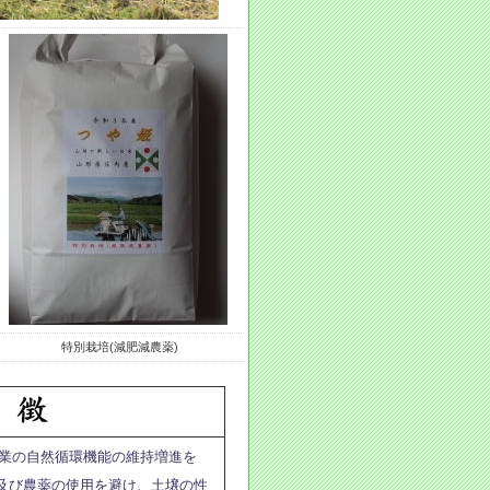
特別栽培(減肥減農薬)
業の自然循環機能の維持増進を
及び農薬の使用を避け、土壌の性